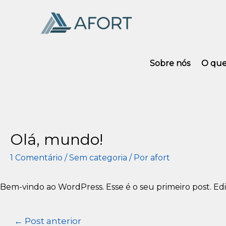
Sobre nós
O que
Olá, mundo!
1 Comentário
/
Sem categoria
/ Por
afort
Bem-vindo ao WordPress. Esse é o seu primeiro post. Edi
Navegação
←
Post anterior