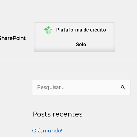
Plataforma de crédito
SharePoint
Solo
S
e
a
Posts recentes
r
c
Olá, mundo!
h